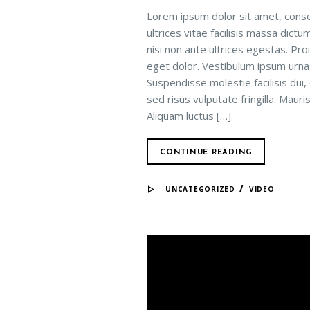
Lorem ipsum dolor sit amet, conse
ultrices vitae facilisis massa dict
nisi non ante ultrices egestas. Proi
eget dolor. Vestibulum ipsum urna, 
Suspendisse molestie facilisis dui,
sed risus vulputate fringilla. Maur
Aliquam luctus […]
CONTINUE READING
/
UNCATEGORIZED
VIDEO