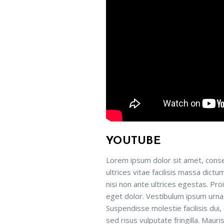
YOUTUBE
Lorem ipsum dolor sit amet, conse
ultrices vitae facilisis massa dict
nisi non ante ultrices egestas. Proi
eget dolor. Vestibulum ipsum urna, 
Suspendisse molestie facilisis dui,
sed risus vulputate fringilla. Maur