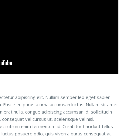
ctetur adipiscing elit. Nullam semper leo eget sapien
um. Fusce eu purus a urna accumsan luctus. Nullam sit amet
n erat nulla, congue adipiscing accumsan id, sollicitudin
consequat vel cursus ut, scelerisque vel nisl.
 et rutrum enim fermentum id. Curabitur tincidunt tellus
is luctus posuere odio, quis viverra purus consequat ac.